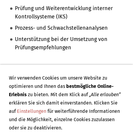
Prüfung und Weiterentwicklung interner
Kontrollsysteme (IKS)
Prozess- und Schwachstellenanalysen
Unterstützung bei der Umsetzung von
Prüfungsempfehlungen
UNTERNEHMENS­BEWERTUNGEN
Wir verwenden Cookies um unsere Website zu
bei Kauf (Bewertung Fremdunternehmen)
optimieren und Ihnen das
bestmögliche Online-
Erlebnis
zu bieten. Mit dem Klick auf
„Alle erlauben“
bei Verkauf (Bewertung Eigenunternehmen)
erklären Sie sich damit einverstanden. Klicken Sie
Nachfolgeberatung/Unternehmensübertrag
auf
Einstellungen
für weiterführende Informationen
und die Möglichkeit, einzelne Cookies zuzulassen
oder sie zu deaktivieren.